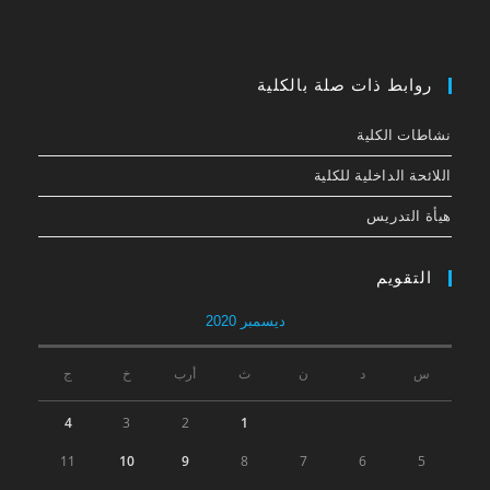
روابط ذات صلة بالكلية
نشاطات الكلية
اللائحة الداخلیة للكلیة
هيأة التدريس
التقويم
ديسمبر 2020
س
د
ن
ث
أرب
خ
ج
4
3
2
1
11
10
9
8
7
6
5