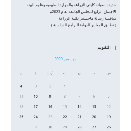
جديدة لصيانة كليتي الزراعة والموارد الطبيعية وعلوم البيئة
الاجتماع الرابع لمجلس الجامعة لعام 2023م
مناقشة رسالة ماجستير بكلية الزراعة
( تطبيق المعايير الدولية للبرامج الدراسية )
التقويم
ديسمبر 2020
س
د
ن
ث
أرب
خ
ج
4
3
2
1
11
10
9
8
7
6
5
18
17
16
15
14
13
12
25
24
23
22
21
20
19
31
30
29
28
27
26